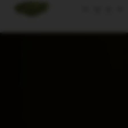
Skip
to
Cari
Troli
Login
Navigation
content