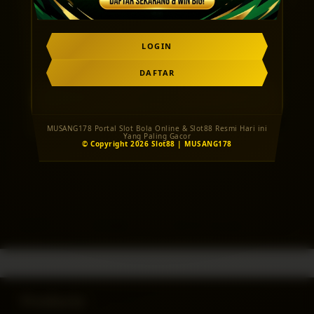
LOGIN
LOGIN
DAFTAR
DAFTAR
MUSANG178 Portal Slot Bola Online & Slot88 Resmi Hari ini
Yang Paling Gacor
© Copyright 2026 Slot88 | MUSANG178
Layer Popup Close
SLOT
>
Slot88
>
SITUS Slot88
Buka
Footer Navigation
Products